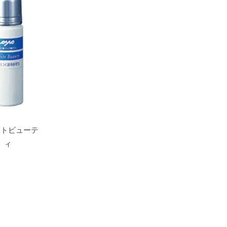
イトビューテ
ィ