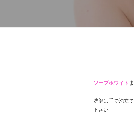
い
を
敏
感
肌・
ソープホワイト
ま
普
洗顔は手で泡立て
通
下さい。
肌