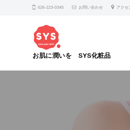
コ
026-223-0345
お問い合わせ
アクセ
ン
テ
ン
ツ
へ
お肌に潤いを SYS化粧品
ス
キ
あ
ッ
な
た
プ
の
お
肌
に
潤