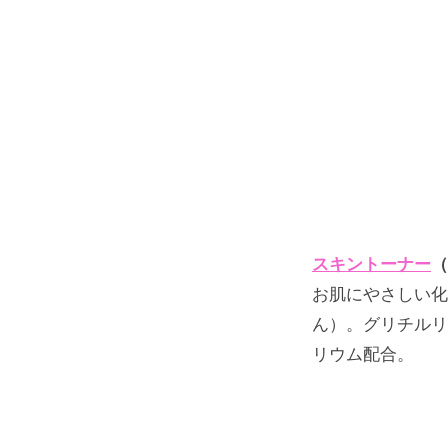
春
～
夏
2022
年
3
月
スキントーナー
（
18
お肌にやさしい化
日
ん）。グリチルリ
by
リウム配合。
舟
越