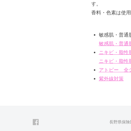
す。
香料・色素は使用
敏感肌・普通
敏感肌・普通
ニキビ・脂性
ニキビ・脂性
アトピー 全
紫外線対策
facebook
長野県保険