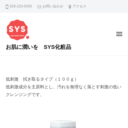
コ
026-223-0345
お問い合わせ
アクセス
ン
テ
ン
ツ
メ
ニ
へ
ュ
お肌に潤いを SYS化粧品
ー
ス
あ
キ
な
ッ
た
プ
ク
の
低刺激 拭き取るタイプ（１００ｇ）
お
レ
低刺激成分を主原料とし、汚れを無理なく落とす刺激の低い
肌
クレンジングです。
ン
に
潤
ジ
い
ン
を
グ