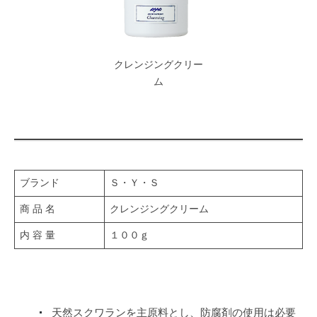
ク
リ
クレンジングクリー
ー
ム
ム
2022
年
3
月
ブランド
Ｓ・Ｙ・Ｓ
18
商 品 名
クレンジングクリーム
日
by
内 容 量
１００ｇ
舟
越
天然スクワランを主原料とし、防腐剤の使用は必要