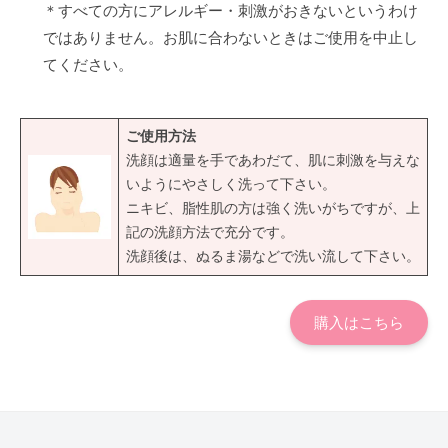
＊すべての方にアレルギー・刺激がおきないというわけ
ではありません。お肌に合わないときはご使用を中止し
てください。
ご使用方法
洗顔は適量を手であわだて、肌に刺激を与えな
いようにやさしく洗って下さい。
ニキビ、脂性肌の方は強く洗いがちですが、上
記の洗顔方法で充分です。
洗顔後は、ぬるま湯などで洗い流して下さい。
購入はこちら