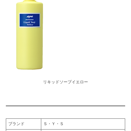
プ
イ
エ
ロ
ー
300ml
2022
年
リキッドソープイエロー
3
月
18
日
by
舟
ブランド
Ｓ・Ｙ・Ｓ
越