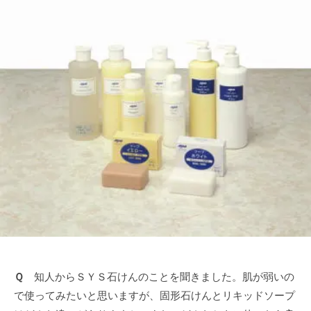
越
Ｑ
知人からＳＹＳ石けんのことを聞きました。肌が弱いの
で使ってみたいと思いますが、固形石けんとリキッドソープ