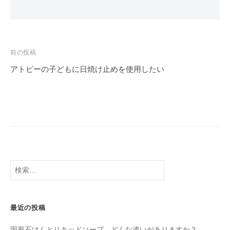
投
前の投稿
稿
アトピーの子どもに日焼け止めを使用したい
ナ
ビ
ゲ
ー
シ
ョ
検
ン
索:
最近の投稿
固形石けんとリキッドソープ、どんな違いがありますか？