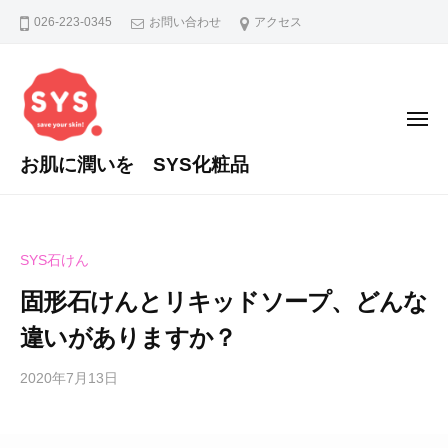
コ
026-223-0345
お問い合わせ
アクセス
ン
テ
ン
ツ
メ
ニ
へ
ュ
お肌に潤いを SYS化粧品
ー
ス
あ
キ
な
ッ
た
プ
SYS石けん
の
お
固形石けんとリキッドソープ、どんな
肌
違いがありますか？
に
潤
2020年7月13日
b
い
y
を
舟